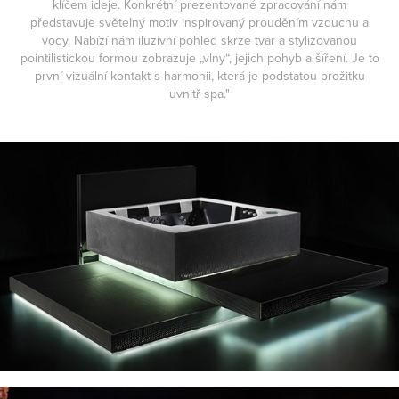
klíčem ideje. Konkrétní prezentované zpracování nám
představuje světelný motiv inspirovaný prouděním vzduchu a
vody. Nabízí nám iluzivní pohled skrze tvar a stylizovanou
pointilistickou formou zobrazuje „vlny“, jejich pohyb a šíření. Je to
první vizuální kontakt s harmonii, která je podstatou prožitku
uvnitř spa."